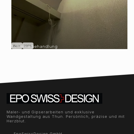
Schimmelbehandlung
Bern
2025
Maler- und Gipserarbeiten und exklusive
Wandgestaltung aus Thun. Persönlich, präzise und mit
Herzblut.
EpoSwissDesign GmbH