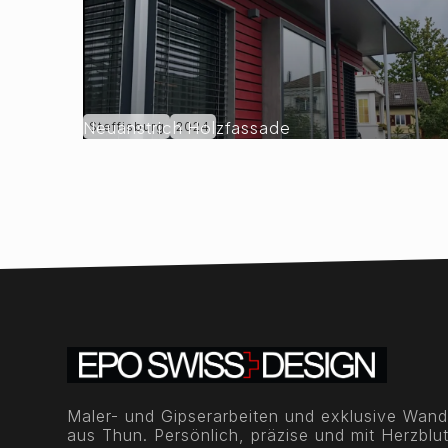
Neuanstrich Holzfassade
Steffisburg
2024
Maler- und Gipserarbeiten und exklusive Wand
aus Thun. Persönlich, präzise und mit Herzblut