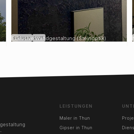
Exklusive Wandgestaltung (Steinoptik)
Seftigen
2025
LEISTUNGEN
UNT
Maler in Thun
Proje
gestaltung
Gipser in Thun
Diens
.