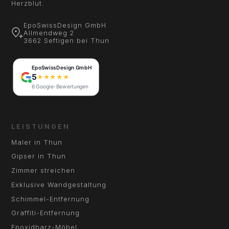
Herzblut.
EpoSwissDesign GmbH
Allmendweg 2
3662 Seftigen bei Thun
LEISTUNGEN
Maler in Thun
Gipser in Thun
Zimmer streichen
Exklusive Wandgestaltung
Schimmel-Entfernung
Graffiti-Entfernung
Epoxidharz-Möbel