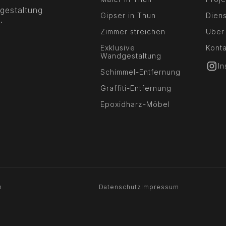
gestaltung
Gipser in Thun
Diens
.
Zimmer streichen
Über
Exklusive
Konta
Wandgestaltung
I
Schimmel-Entfernung
Graffiti-Entfernung
Epoxidharz-Möbel
n
Datenschutz
Impressum