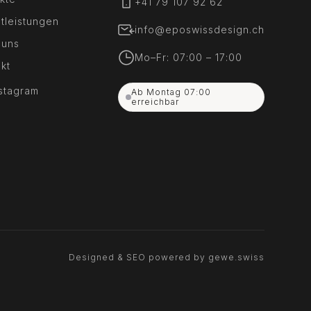
+41 79 107 92 62
tleistungen
info@eposwissdesign.ch
 uns
Mo–Fr: 07:00 – 17:00
kt
nstagram
Ab Montag 07:00
erreichbar
Designed & SEO powered by gewe.swiss