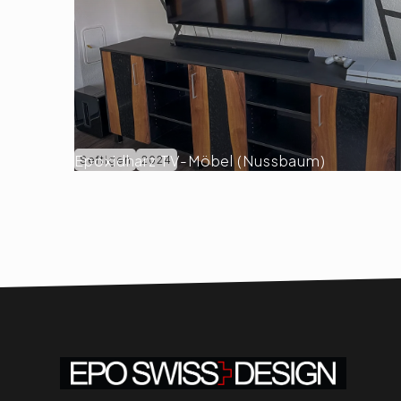
Epoxidharz TV-Möbel (Nussbaum)
Seftigen
2024