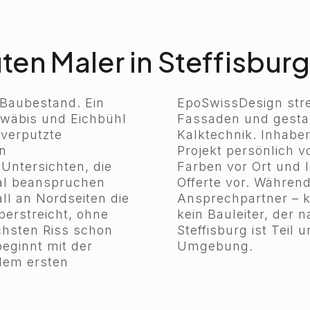
en Maler in Steffisburg
 Baubestand. Ein
EpoSwissDesign stre
hwäbis und Eichbühl
Fassaden und gestal
 verputzte
Kalktechnik. Inhab
en
Projekt persönlich v
Untersichten, die
Farben vor Ort und l
tal beanspruchen
Offerte vor. Während
ll an Nordseiten die
Ansprechpartner – 
berstreicht, ohne
kein Bauleiter, der 
chsten Riss schon
Steffisburg ist Teil
beginnt mit der
Umgebung.
 dem ersten