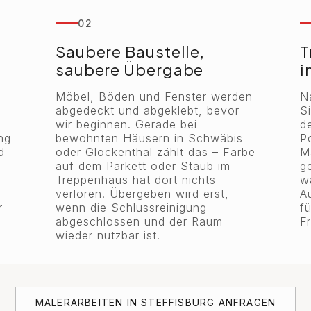
02
Saubere Baustelle,
T
saubere Übergabe
i
Möbel, Böden und Fenster werden
N
abgedeckt und abgeklebt, bevor
S
wir beginnen. Gerade bei
de
ng
bewohnten Häusern in Schwäbis
P
d
oder Glockenthal zählt das – Farbe
M
auf dem Parkett oder Staub im
g
Treppenhaus hat dort nichts
w
verloren. Übergeben wird erst,
A
r
wenn die Schlussreinigung
f
abgeschlossen und der Raum
F
wieder nutzbar ist.
MALERARBEITEN IN STEFFISBURG ANFRAGEN