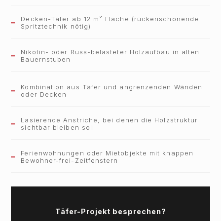
Decken-Täfer ab 12 m² Fläche (rückenschonende
Spritztechnik nötig)
Nikotin- oder Russ-belasteter Holzaufbau in alten
Bauernstuben
Kombination aus Täfer und angrenzenden Wänden
oder Decken
Lasierende Anstriche, bei denen die Holzstruktur
sichtbar bleiben soll
Ferienwohnungen oder Mietobjekte mit knappen
Bewohner-frei-Zeitfenstern
Täfer-Projekt besprechen?