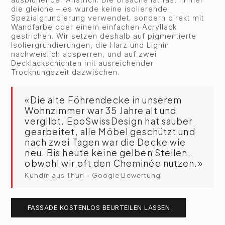
die gleiche – es wurde keine isolierende
Spezialgrundierung verwendet, sondern direkt mit
Wandfarbe oder einem einfachen Acryllack
gestrichen. Wir setzen deshalb auf pigmentierte
Isoliergrundierungen, die Harz und Lignin
nachweislich absperren, und auf zwei
Decklackschichten mit ausreichender
Trocknungszeit dazwischen.
«Die alte Föhrendecke in unserem
Wohnzimmer war 35 Jahre alt und
vergilbt. EpoSwissDesign hat sauber
gearbeitet, alle Möbel geschützt und
nach zwei Tagen war die Decke wie
neu. Bis heute keine gelben Stellen,
obwohl wir oft den Cheminée nutzen.»
Kundin aus Thun – Google Bewertung
FASSADE KOSTENLOS BEURTEILEN LASSEN