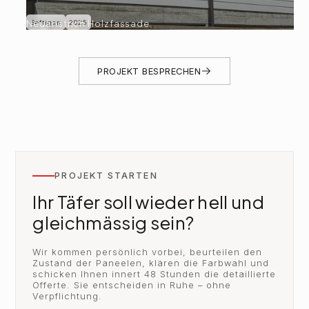
Neuanstrich Holzfassade
Seftigen
2025
PROJEKT BESPRECHEN
PROJEKT STARTEN
Ihr Täfer soll wieder hell und
gleichmässig sein?
Wir kommen persönlich vorbei, beurteilen den
Zustand der Paneelen, klären die Farbwahl und
schicken Ihnen innert 48 Stunden die detaillierte
Offerte. Sie entscheiden in Ruhe – ohne
Verpflichtung.