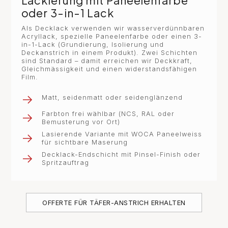
Lackierung mit Paneelenfarbe
oder 3-in-1 Lack
Als Decklack verwenden wir wasserverdünnbaren
Acryllack, spezielle Paneelenfarbe oder einen 3-
in-1-Lack (Grundierung, Isolierung und
Deckanstrich in einem Produkt). Zwei Schichten
sind Standard – damit erreichen wir Deckkraft,
Gleichmässigkeit und einen widerstandsfähigen
Film.
Matt, seidenmatt oder seidenglänzend
Farbton frei wählbar (NCS, RAL oder
Bemusterung vor Ort)
Lasierende Variante mit WOCA Paneelweiss
für sichtbare Maserung
Decklack-Endschicht mit Pinsel-Finish oder
Spritzauftrag
OFFERTE FÜR TÄFER-ANSTRICH ERHALTEN