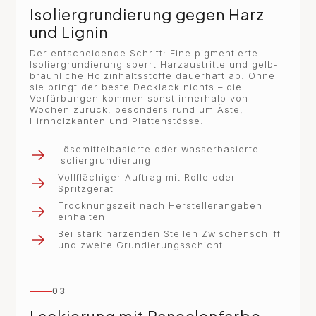
Isoliergrundierung gegen Harz
und Lignin
Der entscheidende Schritt: Eine pigmentierte
Isoliergrundierung sperrt Harzaustritte und gelb-
bräunliche Holzinhaltsstoffe dauerhaft ab. Ohne
sie bringt der beste Decklack nichts – die
Verfärbungen kommen sonst innerhalb von
Wochen zurück, besonders rund um Äste,
Hirnholzkanten und Plattenstösse.
Lösemittelbasierte oder wasserbasierte
Isoliergrundierung
Vollflächiger Auftrag mit Rolle oder
Spritzgerät
Trocknungszeit nach Herstellerangaben
einhalten
Bei stark harzenden Stellen Zwischenschliff
und zweite Grundierungsschicht
03