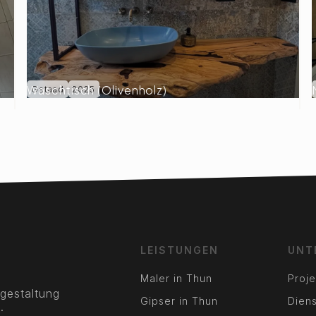
Waschtisch (Olivenholz)
Gstaad
2025
LEISTUNGEN
UNT
Maler in Thun
Proje
gestaltung
Gipser in Thun
Diens
.