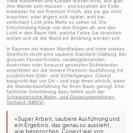
Viele Kundinnen und Kunden wissen nicht, wie glatt
ihre Wände sein müssen – und bezahlen am Ende
entweder für ein Premium-Finish, das sie gar nicht
brauchen, oder ärgern sich später, weil bei
seitlichem Licht jede Welle zu sehen ist. Die
Entscheidung hängt von drei Dingen ab: wie das
Licht in den Raum fällt, welche Farbe Sie streichen
wollen und ob die Wand ein Blickfang werden soll.
In Räumen mit matten Wandfarben und ohne starkes
Streiflicht reicht eine saubere Standard-Glättung. Bei
grossen Fensterfronten, seidenglänzenden
Anstrichen oder bewusst gesetzten Sichtwänden
empfehlen wir die feinere Premium-Ausführung mit
zusätzlichen Glätt- und Schleifgängen. Cüneyt
bespricht das vor Ort – und sagt Ihnen ehrlich, wenn
die Standardausführung für Ihren Raum genügt. Eine
fachliche Orientierung dazu liefert auch der
Schweizerische Maler- und Gipserunternehmer-
Verband (SMGV)
.
«Super Arbeit, saubere Ausführung und
ein Ergebnis, das genau so aussieht,
wie besprochen. Cüneyt war von