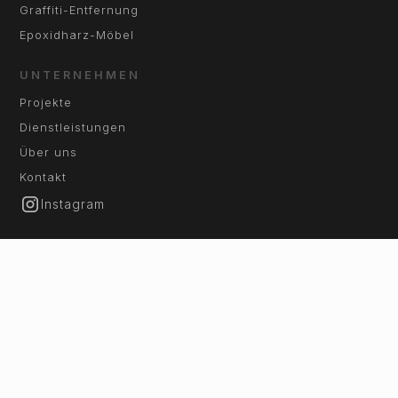
Graffiti-Entfernung
Epoxidharz-Möbel
UNTERNEHMEN
Projekte
Dienstleistungen
Über uns
Kontakt
Instagram
KONTAKT
+41 79 107 92 62
info@eposwissdesign.ch
Mo–Fr: 07:00 – 17:00
Ab Montag 07:00 erreichbar